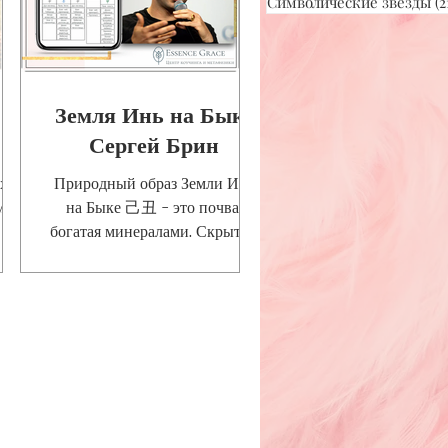
Символические звезды
(2
Земля Инь на Быке
Сергей Брин
Их
Природный образ Земли Инь
мля
на Быке 己丑 - это почва,
богатая минералами. Скрытые
ля
минералы - это творчество и
самовыражение, которые
необходимо