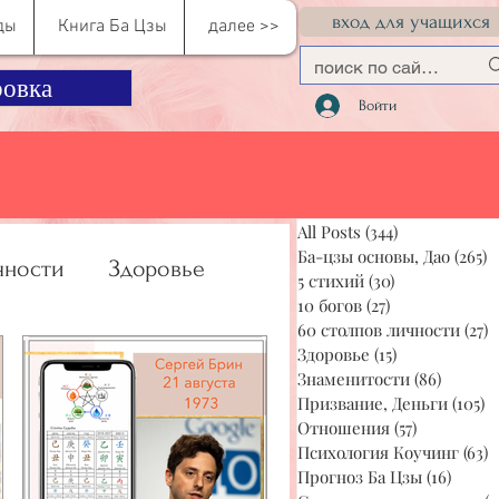
вход для учащихся
ды
Книга Ба Цзы
далее >>
овка
Войти
All Posts
(344)
344 поста
Ба-цзы основы, Дао
(265)
2
чности
Здоровье
5 стихий
(30)
30 постов
10 богов
(27)
27 постов
60 столпов личности
(27)
2
Здоровье
(15)
15 постов
учинг
Прогноз Ба Цзы
Знаменитости
(86)
86 пос
Призвание, Деньги
(105)
1
Отношения
(57)
57 постов
Психология Коучинг
(63)
6
Прогноз Ба Цзы
(16)
16 по