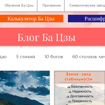
Обучение Ба Цзы
Призвание
Символические звез
Калькулятор Ба Цзы
Расшифр
Блог Ба Цзы
Дао
5 стихий
10 богов
60 столпов ли
ание, Деньги
Отношения
Психология Ко