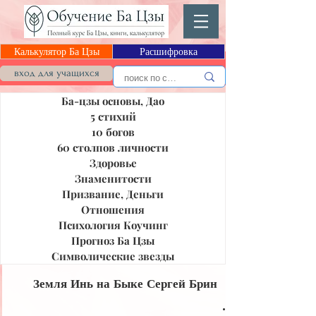
Калькулятор Ба Цзы
Расшифровка
Блог Ба Цзы
вход для учащихся
Ба-цзы основы, Дао
5 стихий
10 богов
60 столпов личности
Здоровье
Знаменитости
Призвание, Деньги
Отношения
Психология Коучинг
Прогноз Ба Цзы
Символические звезды
Земля Инь на Быке Сергей Брин