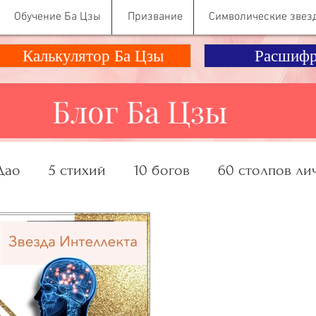
Обучение Ба Цзы
Призвание
Символические звез
Калькулятор Ба Цзы
Расшифр
Блог Ба Цзы
Дао
5 стихий
10 богов
60 столпов ли
ание, Деньги
Отношения
Психология Ко