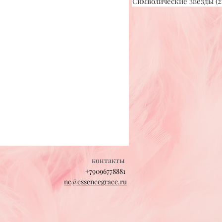
Символические звезды
(2
контакты
+79096778881
nc@essencegrace.ru