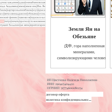
духнаслаждения
душа
еленаблиновская
везда Академика
земля
земля инь
Инь Ян
рбацзы
картарождениябацзы
коуч
крыса
алл
металляннадраконе
обезьяна
огонь
инокий феникс
павелволя
паулокоэльо
петух
печать
прогноз
столкновение
етущий балдахин
ци мень
юрийгагарин
Земля Ян на
Обезьяне
戊申, гора наполненная
минералами,
символизирующими человека с
«грузом» скрытых талантов.
Ветвь Обезьяны 申 здесь
является одновременно звездой
ИП Цветкова Надежда Николаевна
ИНН: 290405404420
ОГРНИП: 317774600080254
договор оферта
политика конфиденциальности