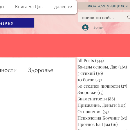
вход для учащихся
ды
Книга Ба Цзы
далее >>
овка
Войти
All Posts
(344)
344 поста
Ба-цзы основы, Дао
(265)
2
чности
Здоровье
5 стихий
(30)
30 постов
10 богов
(27)
27 постов
60 столпов личности
(27)
2
Здоровье
(15)
15 постов
учинг
Прогноз Ба Цзы
Знаменитости
(86)
86 пос
Призвание, Деньги
(105)
1
Отношения
(57)
57 постов
Психология Коучинг
(63)
6
Прогноз Ба Цзы
(16)
16 по