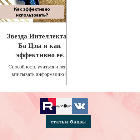
Звезда Интеллекта в
Ба Цзы и как
эффективно ее
использовать?
Способность учиться и легко
впитывать информацию в
большинстве случаев
проявлена в личной карте
рождения Звездой Академика.
статьи бацзы