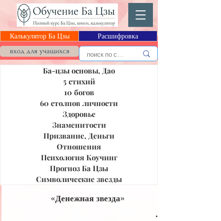
Калькулятор Ба Цзы
Расшифровка
Блог Ба Цзы
вход для учащихся
Ба-цзы основы, Дао
5 стихий
10 богов
60 столпов личности
Здоровье
Знаменитости
Призвание, Деньги
Отношения
Психология Коучинг
Прогноз Ба Цзы
Символические звезды
«Денежная звезда»