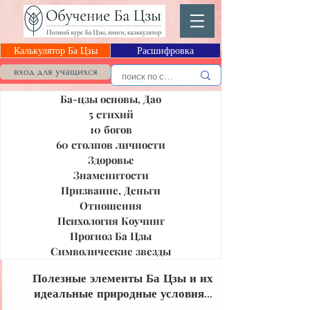
Калькулятор Ба Цзы
Расшифровка
Блог Ба Цзы
вход для учащихся
Ба-цзы основы, Дао
5 стихий
10 богов
60 столпов личности
Здоровье
Знаменитости
Призвание, Деньги
Отношения
Психология Коучинг
Прогноз Ба Цзы
Символические звезды
Полезные элементы Ба Цзы и их
идеальные природные условия...